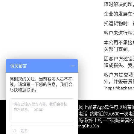
随时解决问题
企业的发展在
托运货物时：
客户未进行相
本公司不承接
关部门查到，
因客户方过错
造成损失、
我
请您留言
客户方提交我
感谢您的关注，当前客服人员不在
外，并签署贵
线，请填写一下您的信息，我们会
"https://bazha
尽快和您联系。
本地真实靠谱的品茶app_网上品茶app软件可以约茶
约附近大学生500元3小时电话_约附近的人600一次
13社区38元同城约是真的吗-软件上约一下同城是真的
Copyright @ 2013-2022 HongChu.Xin