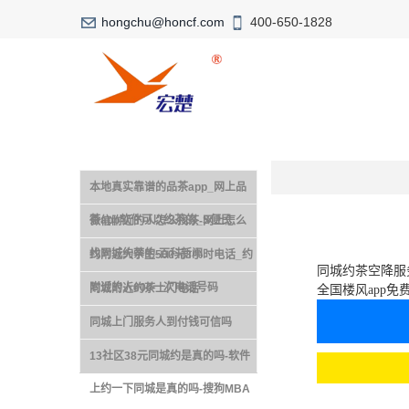
hongchu@honcf.com
400-650-1828
本地真实靠谱的品茶app_网上品
茶app软件可以约茶的_S便民
微信附近的人怎么找茶-网上怎么
找同城约茶的-百科新闻
约附近大学生500元3小时电话_约
同城约茶空降服
附近的人600一次电话号码
同城附近约茶上门电话
全国楼风app免
同城上门服务人到付钱可信吗
13社区38元同城约是真的吗-软件
上约一下同城是真的吗-搜狗MBA