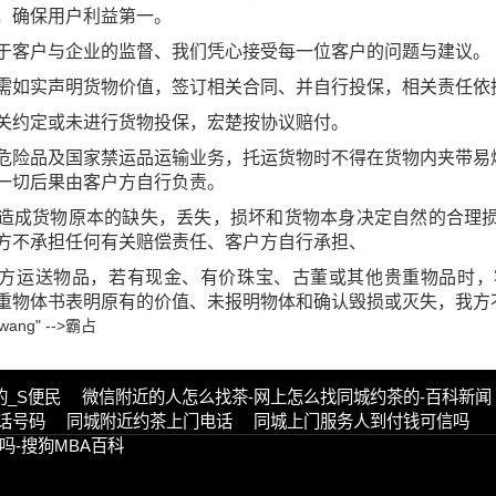
，确保用户利益第一。
于客户与企业的监督、我们凭心接受每一位客户的问题与建议。
需如实声明货物价值，签订相关合同、并自行投保，相关责任依
关约定或未进行货物投保，
宏楚按协议赔付。
危险品及国家禁运品运输业务，托运货物时不得在货物内夹带易
一切后果由客户方自行负责。
造成货物原本的缺失，丢失，损坏和货物本身决定自然的合理
方不承担任何有关赔偿责任、客户方自行承担、
方运送物品，若有现金、有价珠宝、古董或其他贵重物品时，
重物体书表明原有的价值、未报明物体和确认毁损或灭失，我方
n.wang" -->霸占
的_S便民
微信附近的人怎么找茶-网上怎么找同城约茶的-百科新闻
电话号码
同城附近约茶上门电话
同城上门服务人到付钱可信吗
吗-搜狗MBA百科